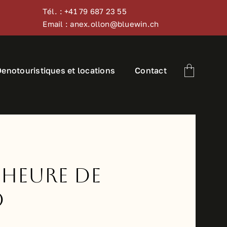
Tél. : +41 79 687 23 55
Email : anex.ollon@bluewin.ch
Oenotouristiques et locations
Contact
l’heure de
o