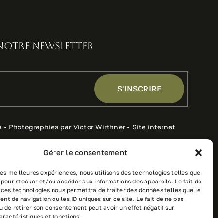
 notre newsletter
S'INSCRIRE
s • Photographies par Victor Wirthner • Site internet
Gérer le consentement
ventes
 les meilleures expériences, nous utilisons des technologies telles que
 pour stocker et/ou accéder aux informations des appareils. Le fait de
 ces technologies nous permettra de traiter des données telles que le
t de navigation ou les ID uniques sur ce site. Le fait de ne pas
u de retirer son consentement peut avoir un effet négatif sur
aractéristiques et fonctions.