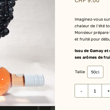
CHF
9.00
Imaginez-vous sur 
chaleur de l’été 
Monsieur prépare l
et fruité pour débu
Issu de Gamay et d
ses arômes de fru
Taille
50cl

quanti
Alternative:
de
C’est