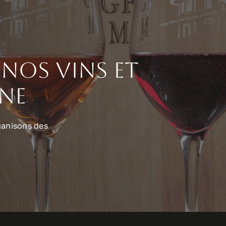
nos vins et
ine
ganisons des