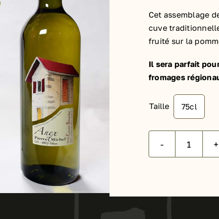
Cet assemblage de 
cuve traditionnell
fruité sur la pomm
Il sera parfait po
fromages régiona
Taille
75cl

quanti
Alternative:
de
La
Cuvée
Blanch