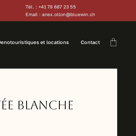
Tél. : +41 79 687 23 55
Email : anex.ollon@bluewin.ch
Oenotouristiques et locations
Contact
vée Blanche