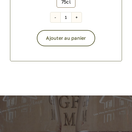
75cl

quantité
de
Chenin
Ajouter au panier
Blanc
Alternative: