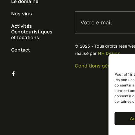
Le domaine
Nos vins
Activités
Oenotouristiques
et locations
© 2025 • Tous droits réservé
Contact
réalisé par
NH Design
Conditions générales de 
Pour offrir
les cookies
consentir à
comportemen
consentir o
certaines c
Ac