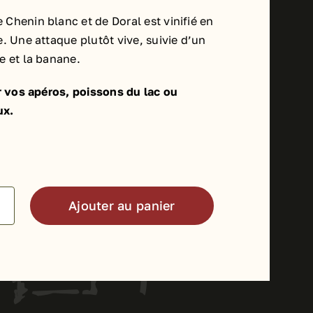
Chenin blanc et de Doral est vinifié en
e. Une attaque plutôt vive, suivie d’un
e et la banane.
ur vos apéros, poissons du lac ou
ux.
Ajouter au panier
té
e