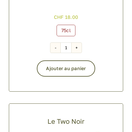
CHF
18.00
75cl

quantité
de
Le
Ajouter au panier
Coup
de
Alternative:
Masse
Le Two Noir