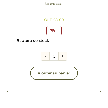
la chasse.
CHF
23.00
75cl

Rupture de stock
quantité
de
Le
Ajouter au panier
Two
Noir
Alternative: