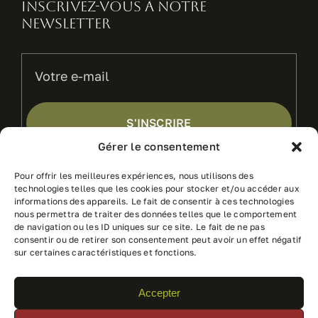
Inscrivez-vous à notre
newsletter
S'INSCRIRE
Gérer le consentement
Pour offrir les meilleures expériences, nous utilisons des
© 2025 • Tous droits réservés • Photographies par
technologies telles que les cookies pour stocker et/ou accéder aux
Victor Wirthner • Site internet réalisé par
NH Design
informations des appareils. Le fait de consentir à ces technologies
nous permettra de traiter des données telles que le comportement
Conditions générales de ventes
de navigation ou les ID uniques sur ce site. Le fait de ne pas
consentir ou de retirer son consentement peut avoir un effet négatif
sur certaines caractéristiques et fonctions.
Accepter