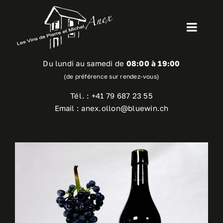
Skip
to
Toggl
content
Navig
Accueil
Du lundi au samedi de
08:00 à 19:00
(de préférence sur rendez-vous)
Le domaine
Tél. :
+41 79 687 23 55
Email : anex.ollon@bluewin.ch
Nos vins
Activités Oenotouristiques et locations
Contact