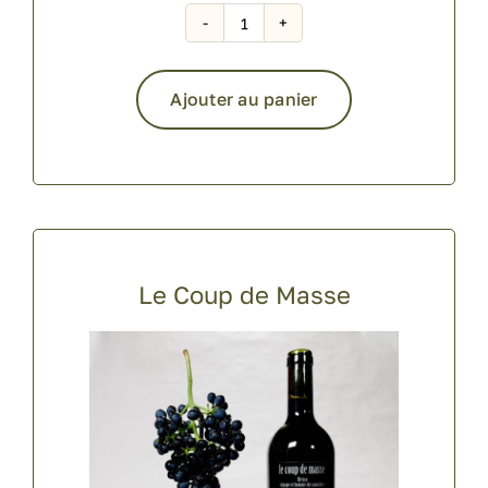
quantité
de
Le
Ajouter au panier
Gamay
Alternative:
Le Coup de Masse