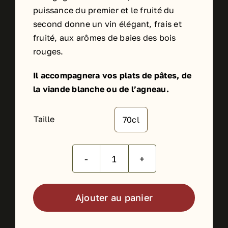
puissance du premier et le fruité du
second donne un vin élégant, frais et
fruité, aux arômes de baies des bois
rouges.
Il accompagnera vos plats de pâtes, de
la viande blanche ou de l’agneau.
Taille
70cl

quantité
de
Le
Ajouter au panier
Pinot
Alternative:
Noir